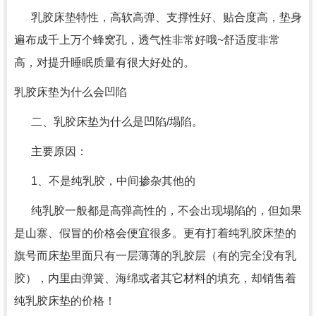
乳胶床垫特性，高软高弹、支撑性好、贴合度高，垫身
遍布成千上万个蜂窝孔，透气性非常好哦~舒适度非常
高，对提升睡眠质量有很大好处的。
乳胶床垫为什么会凹陷
二、乳胶床垫为什么是凹陷/塌陷。
主要原因：
1、不是纯乳胶，中间掺杂其他的
纯乳胶一般都是高弹高性的，不会出现塌陷的，但如果
是山寨、假冒的价格会便宜很多。更有打着纯乳胶床垫的
旗号而床垫里面只有一层薄薄的乳胶层（有的完全没有乳
胶），内里由弹簧、海绵或者其它材料的填充，却销售着
纯乳胶床垫的价格！