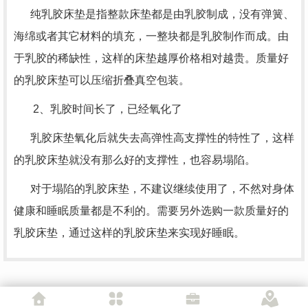
纯乳胶床垫是指整款床垫都是由乳胶制成，没有弹簧、
海绵或者其它材料的填充，一整块都是乳胶制作而成。由
于乳胶的稀缺性，这样的床垫越厚价格相对越贵。质量好
的乳胶床垫可以压缩折叠真空包装。
2、乳胶时间长了，已经氧化了
乳胶床垫氧化后就失去高弹性高支撑性的特性了，这样
的乳胶床垫就没有那么好的支撑性，也容易塌陷。
对于塌陷的乳胶床垫，不建议继续使用了，不然对身体
健康和睡眠质量都是不利的。需要另外选购一款质量好的
乳胶床垫，通过这样的乳胶床垫来实现好睡眠。